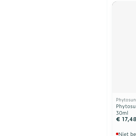
Phytosun
Phytosu
30ml
€ 17,4
Niet b