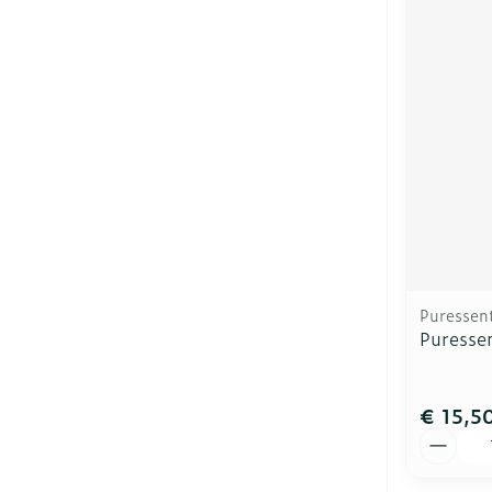
Puressent
Puressen
€ 15,5
Aantal