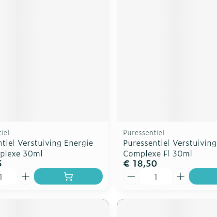
rging
Supplementen
Insectenw
n
Mondmaskers
middelen
nissen
d -
uid
id
iel
Puressentiel
tiel Verstuiving Energie
Puressentiel Verstuiving
plexe 30ml
Complexe Fl 30ml
5
€ 18,50
Zelfbruiner
Scheren
Aantal