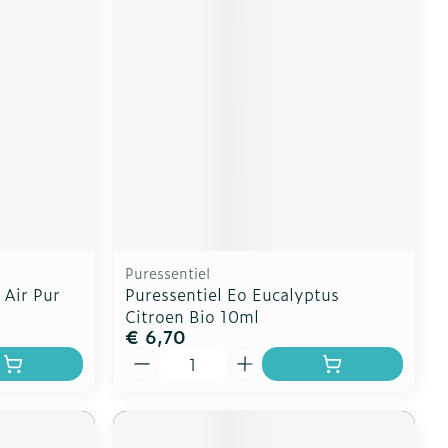
erende
Parfums en
geurproducten
Puressentiel
 Air Pur
Puressentiel Eo Eucalyptus
Citroen Bio 10ml
€ 6,70
CBD
Aantal