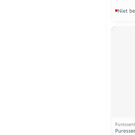
Niet b
Puressent
Puressen