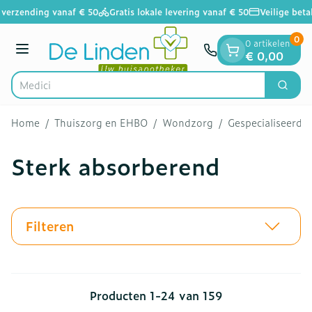
Dia 1 van 1
Ga naar de inhoud
verzending vanaf € 50
Gratis lokale levering vanaf € 50
Veilige betal
0
0 artikelen
Menu
€ 0,00
V
Zoek
Product, merk, categorie...
Home
/
Thuiszorg en EHBO
/
Wondzorg
/
Gespecialiseerd
Sterk absorberend
Filteren
Producten
1
-
24
van
159