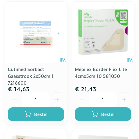
Cutimed Sorbact
Mepilex Border Flex Lite
Gaasstrook 2x50cm 1
4cmx5cm 10 581050
7216600
€ 14,63
€ 21,43
Aantal
Aantal
Bestel
Bestel