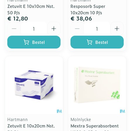
Zetuvit E 10x10cm Nst.
Resposorb Super
50 P/s
10x20cm 10 P/s
€ 12,80
€ 38,06
Aantal
Aantal
Bestel
Bestel
Hartmann
Molnlycke
Zetuvit E 10x20cm Nst.
Mextra Superabsorbent