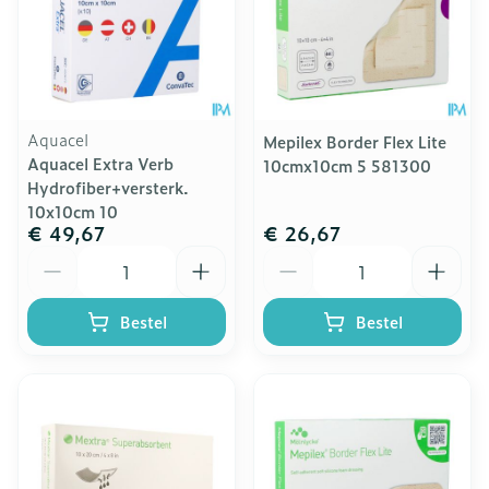
Aquacel
Mepilex Border Flex Lite
Aquacel Extra Verb
10cmx10cm 5 581300
Hydrofiber+versterk.
10x10cm 10
€ 49,67
€ 26,67
Aantal
Aantal
Bestel
Bestel