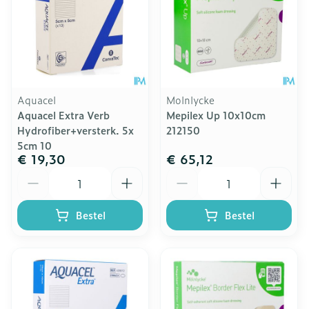
Aquacel
Molnlycke
Aquacel Extra Verb
Mepilex Up 10x10cm
Hydrofiber+versterk. 5x
212150
5cm 10
€ 19,30
€ 65,12
Aantal
Aantal
Bestel
Bestel