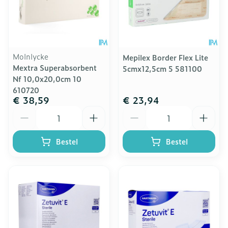
Molnlycke
Mepilex Border Flex Lite
Mextra Superabsorbent
5cmx12,5cm 5 581100
Nf 10,0x20,0cm 10
610720
€ 38,59
€ 23,94
Aantal
Aantal
Bestel
Bestel