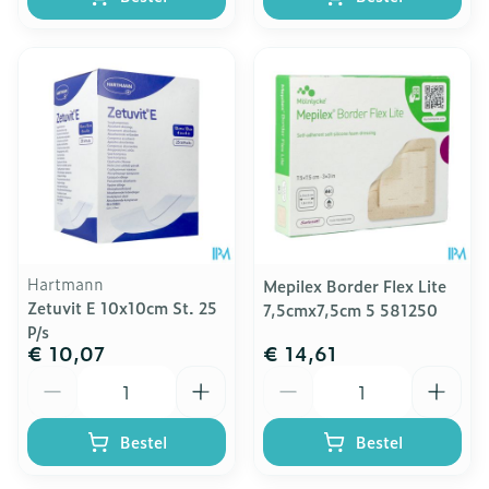
Hartmann
Mepilex Border Flex Lite
Zetuvit E 10x10cm St. 25
7,5cmx7,5cm 5 581250
P/s
€ 10,07
€ 14,61
Aantal
Aantal
Bestel
Bestel