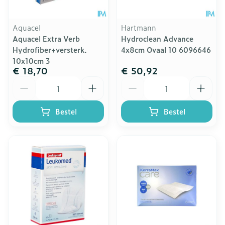
Aquacel
Hartmann
Aquacel Extra Verb
Hydroclean Advance
Hydrofiber+versterk.
4x8cm Ovaal 10 6096646
10x10cm 3
€ 18,70
€ 50,92
Aantal
Aantal
Bestel
Bestel