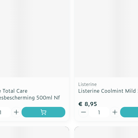
rging
Supplementen
Insectenw
n
Mondmaskers
middelen
nissen
d -
uid
id
Listerine
e Total Care
Listerine Coolmint Mild
esbescherming 500ml Nf
€ 8,95
Zelfbruiner
Scheren
Aantal