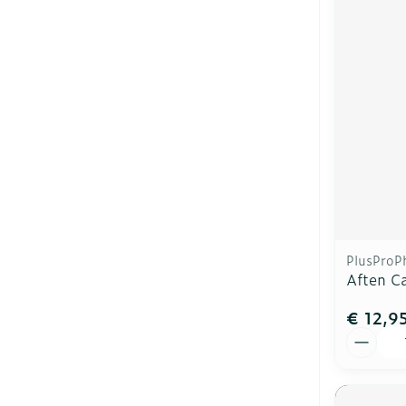
PlusProP
Aften C
€ 12,9
Aantal