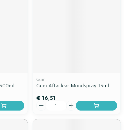
erende
Parfums en
geurproducten
Gum
 500ml
Gum Aftaclear Mondspray 15ml
€ 16,51
CBD
Aantal