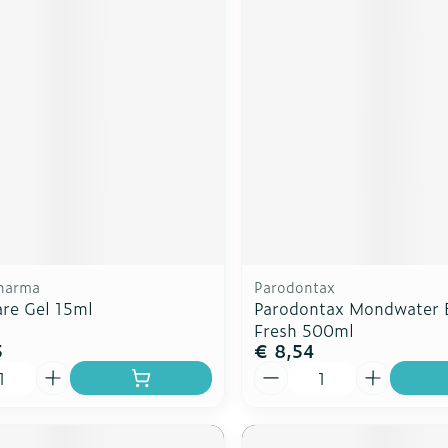
harma
Parodontax
are Gel 15ml
Parodontax Mondwater 
Fresh 500ml
5
€ 8,54
Aantal