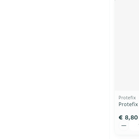
Protefix
Protefi
€ 8,80
Aantal