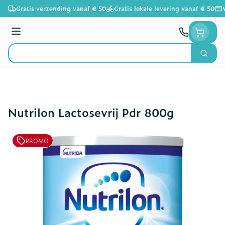
Ga naar de inhoud
Gratis verzending vanaf € 50
Gratis lokale levering vanaf € 50
Menu
Zoek
Product, merk, categorie...
Nutrilon Lactosevrij Pdr 800g
PROMO