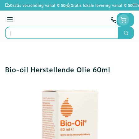
Ga naar de inhoud
Gratis verzending vanaf € 50
Gratis lokale levering vanaf € 50
Menu
Zoek
Product, merk, categorie...
Bio-oil Herstellende Olie 60ml