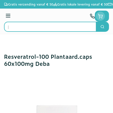
Ga naar de inhoud
Gratis verzending vanaf € 50
Gratis lokale levering vanaf € 50
Menu
Zoek
Product, merk, categorie...
Resveratrol-100 Plantaard.caps
60x100mg Deba