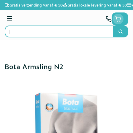
Ga naar de inhoud
Gratis verzending vanaf € 50
Gratis lokale levering vanaf € 50
Menu
Zoek
Product, merk, categorie...
Bota Armsling N2