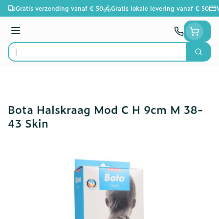
Ga naar de inhoud
Gratis verzending vanaf € 50
Gratis lokale levering vanaf € 50
Menu
Zoek
Product, merk, categorie...
Bota Halskraag Mod C H 9cm M 38-
43 Skin