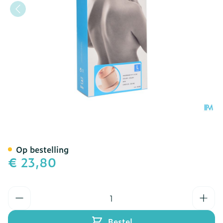
Bota Halskraag Mod N H 6
Op bestelling
€ 23,80
Aantal
Bestel