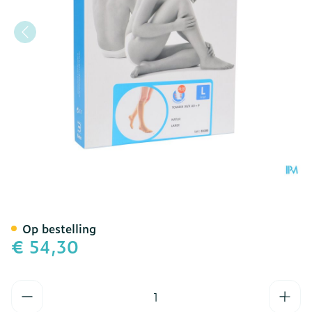
Bota Tovarix 20/ii Kous A
Op bestelling
€ 54,30
Aantal