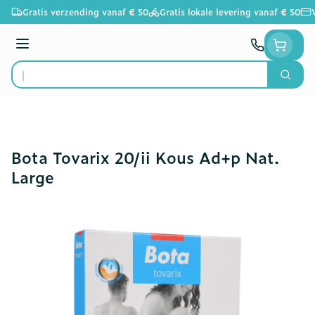
Ga naar de inhoud
Gratis verzending vanaf € 50
Gratis lokale levering vanaf € 50
Menu
Zoek
Product, merk, categorie...
Bota Tovarix 20/ii Kous Ad+p Nat.
Large