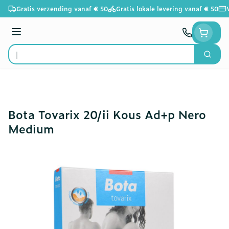
Ga naar de inhoud
Gratis verzending vanaf € 50
Gratis lokale levering vanaf € 50
Menu
Zoek
Product, merk, categorie...
Bota Tovarix 20/ii Kous Ad+p Nero
Medium