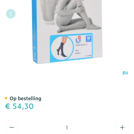
Bota Tovarix 20/ii Kous 
Op bestelling
€ 54,30
Aantal