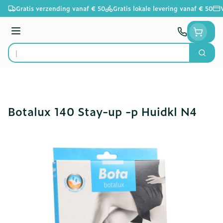
Ga naar de inhoud
Gratis verzending vanaf € 50
Gratis lokale levering vanaf € 50
Menu
Zoek
Product, merk, categorie...
Botalux 140 Stay-up -p Huidkl N4