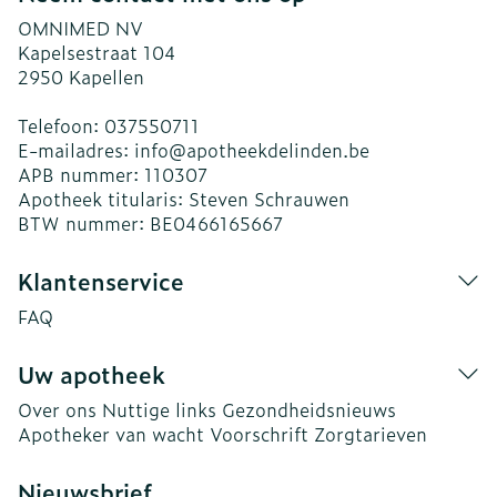
OMNIMED NV
Kapelsestraat 104
2950
Kapellen
Telefoon:
037550711
E-mailadres:
info@
apotheekdelinden.be
APB nummer:
110307
Apotheek titularis:
Steven Schrauwen
BTW nummer:
BE0466165667
Klantenservice
FAQ
Uw apotheek
Over ons
Nuttige links
Gezondheidsnieuws
Apotheker van wacht
Voorschrift
Zorgtarieven
Nieuwsbrief