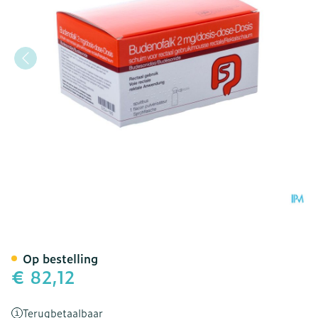
Budenofalk 2mg/dosis Sch
Op bestelling
€ 82,12
Terugbetaalbaar