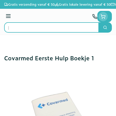
Ga naar de inhoud
Gratis verzending vanaf € 50
Gratis lokale levering vanaf € 50
Menu
Zoek
Product, merk, categorie...
Covarmed Eerste Hulp Boekje 1