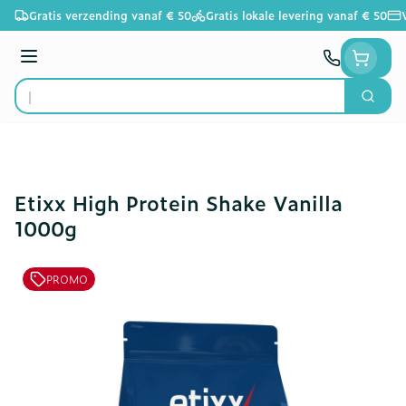
Ga naar de inhoud
Gratis verzending vanaf € 50
Gratis lokale levering vanaf € 50
Menu
Zoek
Product, merk, categorie...
Etixx High Protein Shake Vanilla
1000g
PROMO