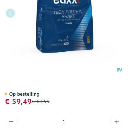
Etixx High Protein Shake 
Op bestelling
Promotie prijs
€ 59,49
Adviesprijs
€ 69,99
Aantal