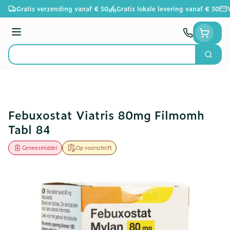
Ga naar de inhoud
Gratis verzending vanaf € 50
Gratis lokale levering vanaf € 50
Menu
Zoek
Product, merk, categorie...
Febuxostat Viatris 80mg Filmomh
Tabl 84
Geneesmiddel
Op voorschrift