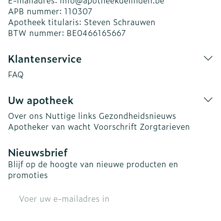
E-mailadres:
info@
apotheekdelinden.be
APB nummer:
110307
Apotheek titularis:
Steven Schrauwen
BTW nummer:
BE0466165667
Klantenservice
FAQ
Uw apotheek
Over ons
Nuttige links
Gezondheidsnieuws
Apotheker van wacht
Voorschrift
Zorgtarieven
Nieuwsbrief
Blijf op de hoogte van nieuwe producten en
promoties
E-mail adres