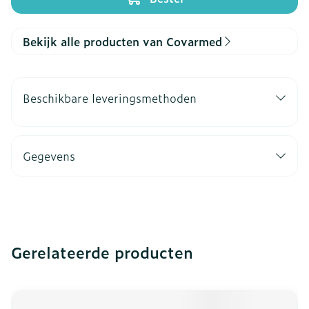
Bekijk alle producten van Covarmed
Beschikbare leveringsmethoden
Gegevens
Gerelateerde producten
Navigeren door de elementen van de carrousel is mogeli
Druk om carrousel over te slaan
Druk op om naar carrouselnavigatie te gaan