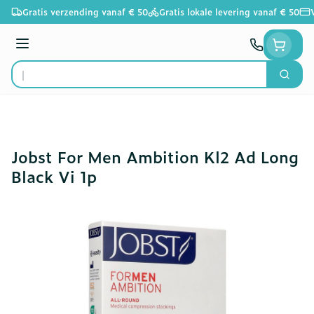
Ga naar de inhoud
Gratis verzending vanaf € 50
Gratis lokale levering vanaf € 50
Menu
Zoek
Product, merk, categorie...
Jobst For Men Ambition Kl2 Ad Long
Black Vi 1p