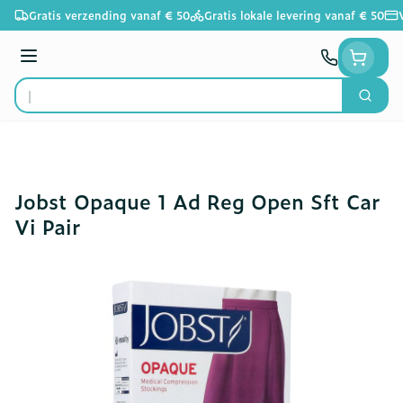
Ga naar de inhoud
Gratis verzending vanaf € 50
Gratis lokale levering vanaf € 50
Menu
Zoek
Product, merk, categorie...
Jobst Opaque 1 Ad Reg Open Sft Car
Vi Pair