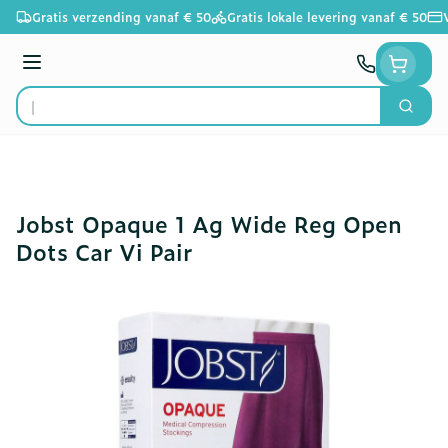
Ga naar de inhoud
Gratis verzending vanaf € 50
Gratis lokale levering vanaf € 50
Menu
Zoek
Product, merk, categorie...
Jobst Opaque 1 Ag Wide Reg Open
Dots Car Vi Pair