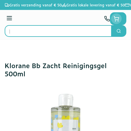
Ga naar de inhoud
Gratis verzending vanaf € 50
Gratis lokale levering vanaf € 50
Menu
Zoek
Product, merk, categorie...
Klorane Bb Zacht Reinigingsgel
500ml