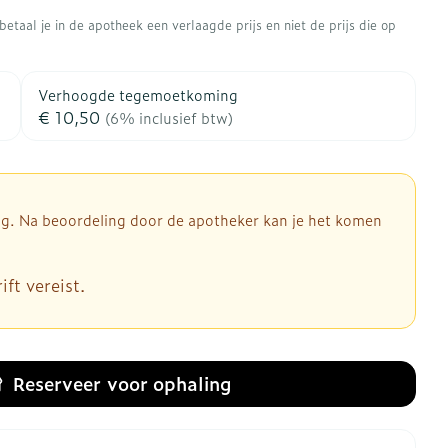
rapie
Toon meer
etaal je in de apotheek een verlaagde prijs en niet de prijs die op
Diagnosetesten en
 stress
Vlooien en teken
meetapparatuur
Oren
Mond en keel
Verhoogde tegemoetkoming
€ 10,50
Alcoholtest
(6% inclusief btw)
ng
Oordopjes
Zuigtabletten
therapie -
Mond, muil of snavel
Bloeddrukmeter
ls
d
 en -druppels
Oorreiniging
Spray - oplossing
Cholesteroltest
l
zen
Oordruppels
Hartslagmeter
dig. Na beoordeling door de apotheker kan je het komen
n
hulpmiddelen
Toon meer
ft vereist.
Ergonomie
herming
nning en -
Hygiëne
Aambeien
es
Reserveer
voor ophaling
Ademhaling en zuurstof
Bad en douche
je
Badkamer