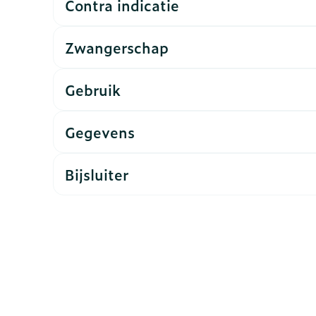
Contra indicatie
rging
Supplementen
Insectenw
Zwangerschap
n
Mondmaskers
middelen
nissen
Gebruik
d -
uid
Gegevens
id
Bijsluiter
Zelfbruiner
Scheren