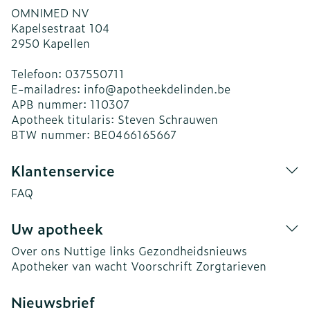
OMNIMED NV
Kapelsestraat 104
2950
Kapellen
Telefoon:
037550711
E-mailadres:
info@
apotheekdelinden.be
APB nummer:
110307
Apotheek titularis:
Steven Schrauwen
BTW nummer:
BE0466165667
Klantenservice
FAQ
Uw apotheek
Over ons
Nuttige links
Gezondheidsnieuws
Apotheker van wacht
Voorschrift
Zorgtarieven
Nieuwsbrief