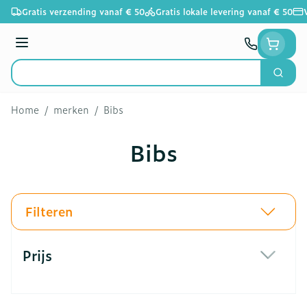
Ga naar de inhoud
Gratis verzending vanaf € 50
Gratis lokale levering vanaf € 50
Menu
Zoek
Product, merk, categorie...
Home
/
merken
/
Bibs
Bibs
Filteren
Doorgaan naar productlijst
Prijs
filter