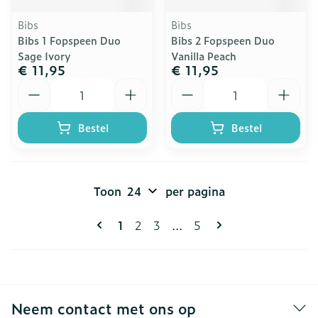
Bibs
Bibs
Bibs 1 Fopspeen Duo
Bibs 2 Fopspeen Duo
Sage Ivory
Vanilla Peach
€ 11,95
€ 11,95
Aantal
Aantal
Bestel
Bestel
Toon
per pagina
Pagina's
U lees momenteel pagina
Pagina
Pagina
Pagina
1
2
3
...
5
Neem contact met ons op