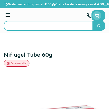
Ga naar de inhoud
Gratis verzending vanaf € 50
Gratis lokale levering vanaf € 50
Menu
Zoek
Product, merk, categorie...
Niflugel Tube 60g
Geneesmiddel