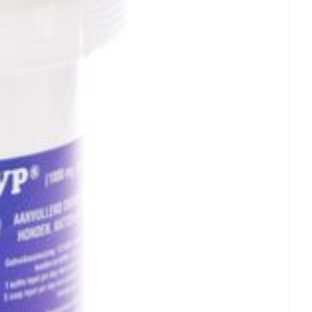
oet
geneesmiddelen
Toon meer
erende
Parfums en
geurproducten
CBD