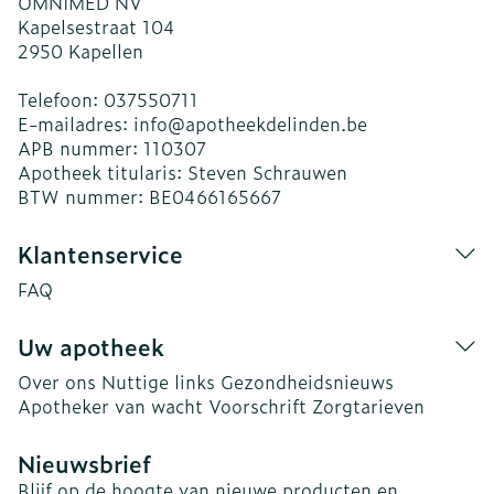
OMNIMED NV
Kapelsestraat 104
2950
Kapellen
Telefoon:
037550711
E-mailadres:
info@
apotheekdelinden.be
APB nummer:
110307
Apotheek titularis:
Steven Schrauwen
BTW nummer:
BE0466165667
Klantenservice
FAQ
Uw apotheek
Over ons
Nuttige links
Gezondheidsnieuws
Apotheker van wacht
Voorschrift
Zorgtarieven
Nieuwsbrief
Blijf op de hoogte van nieuwe producten en