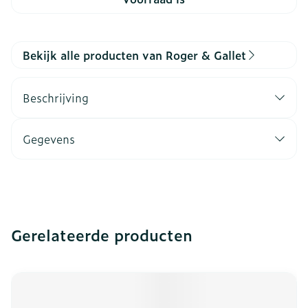
Bekijk alle producten van Roger & Gallet
Beschrijving
Gegevens
Gerelateerde producten
Navigeren door de elementen van de carrousel is mogeli
Druk om carrousel over te slaan
Druk op om naar carrouselnavigatie te gaan