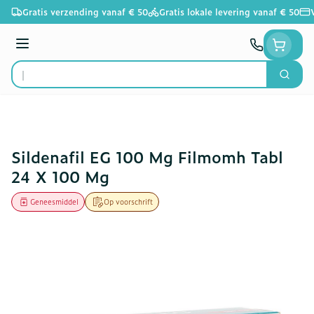
Ga naar de inhoud
Gratis verzending vanaf € 50
Gratis lokale levering vanaf € 50
Menu
Zoek
Product, merk, categorie...
Sildenafil EG 100 Mg Filmomh Tabl
24 X 100 Mg
Geneesmiddel
Op voorschrift