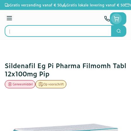
Ga naar de inhoud
Gratis verzending vanaf € 50
Gratis lokale levering vanaf € 50
Menu
Zoek
Product, merk, categorie...
Sildenafil Eg Pi Pharma Filmomh Tabl
12x100mg Pip
Geneesmiddel
Op voorschrift