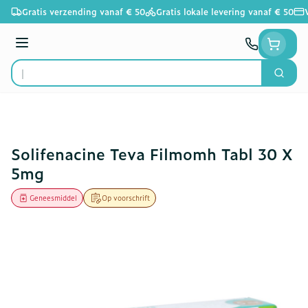
Ga naar de inhoud
Gratis verzending vanaf € 50
Gratis lokale levering vanaf € 50
Menu
Zoek
Product, merk, categorie...
Solifenacine Teva Filmomh Tabl 30 X
5mg
Geneesmiddel
Op voorschrift