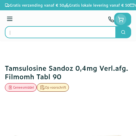
Ga naar de inhoud
Gratis verzending vanaf € 50
Gratis lokale levering vanaf € 50
Menu
Zoek
Product, merk, categorie...
Tamsulosine Sandoz 0,4mg Verl.afg.
Filmomh Tabl 90
Geneesmiddel
Op voorschrift