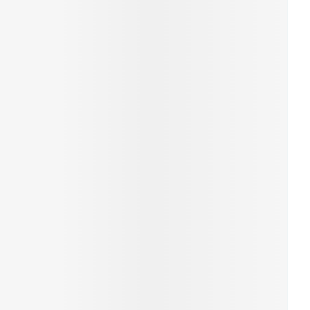
erende
Parfums en
geurproducten
CBD