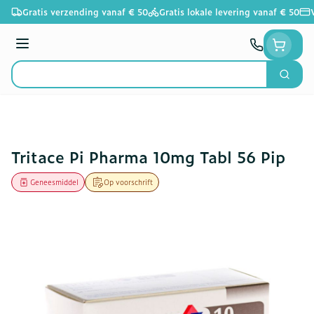
Ga naar de inhoud
Gratis verzending vanaf € 50
Gratis lokale levering vanaf € 50
Menu
Zoek
Product, merk, categorie...
Tritace Pi Pharma 10mg Tabl 56 Pip
Geneesmiddel
Op voorschrift