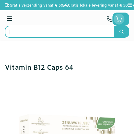
Ga naar de inhoud
Gratis verzending vanaf € 50
Gratis lokale levering vanaf € 50
Menu
Zoek
Product, merk, categorie...
Vitamin B12 Caps 64