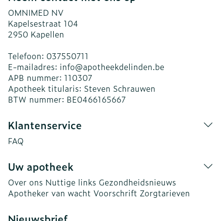
OMNIMED NV
Kapelsestraat 104
2950
Kapellen
Telefoon:
037550711
E-mailadres:
info@
apotheekdelinden.be
APB nummer:
110307
Apotheek titularis:
Steven Schrauwen
BTW nummer:
BE0466165667
Klantenservice
FAQ
Uw apotheek
Over ons
Nuttige links
Gezondheidsnieuws
Apotheker van wacht
Voorschrift
Zorgtarieven
Nieuwsbrief