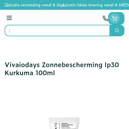
Ga naar de inhoud
Gratis verzending vanaf € 50
Gratis lokale levering vanaf € 50
Menu
Zoek
Product, merk, categorie...
Vivaiodays Zonnebescherming Ip30
Kurkuma 100ml