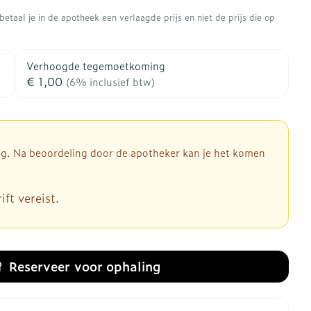
rapie
Toon meer
etaal je in de apotheek een verlaagde prijs en niet de prijs die op
Diagnosetesten en
 stress
Vlooien en teken
meetapparatuur
Oren
Mond en keel
Verhoogde tegemoetkoming
€ 1,00
Alcoholtest
(6% inclusief btw)
ng
Oordopjes
Zuigtabletten
therapie -
Mond, muil of snavel
Bloeddrukmeter
ls
d
 en -druppels
Oorreiniging
Spray - oplossing
Cholesteroltest
l
zen
Oordruppels
Hartslagmeter
dig. Na beoordeling door de apotheker kan je het komen
n
hulpmiddelen
Toon meer
ft vereist.
Ergonomie
herming
nning en -
Hygiëne
Aambeien
es
Reserveer
voor ophaling
Ademhaling en zuurstof
Bad en douche
je
Badkamer