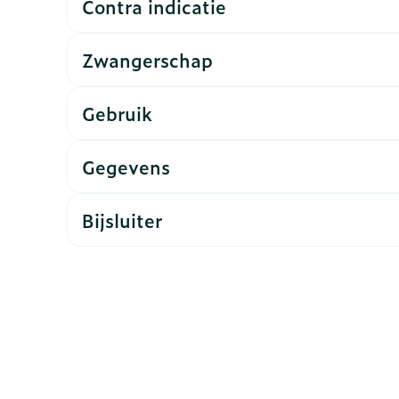
Contra indicatie
rging
Supplementen
Insectenw
Zwangerschap
n
Mondmaskers
middelen
nissen
Gebruik
d -
uid
Gegevens
id
Bijsluiter
Zelfbruiner
Scheren