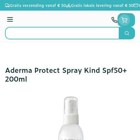
Ga naar de inhoud
Gratis verzending vanaf € 50
Gratis lokale levering vanaf € 50
Menu
Zoek
Product, merk, categorie...
Aderma Protect Spray Kind Spf50+
200ml