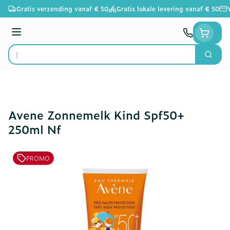
Ga naar de inhoud
Gratis verzending vanaf € 50
Gratis lokale levering vanaf € 50
Menu
Zoek
Product, merk, categorie...
Avene Zonnemelk Kind Spf50+
250ml Nf
PROMO