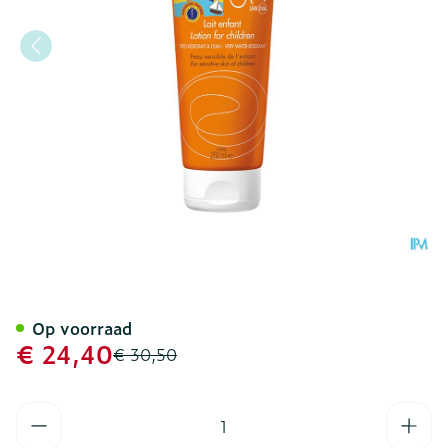
Avene Zonnemelk Kind Sp
Op voorraad
Promotie prijs
€ 24,40
Adviesprijs
€ 30,50
Aantal