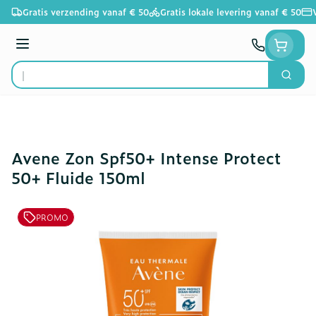
Ga naar de inhoud
Gratis verzending vanaf € 50
Gratis lokale levering vanaf € 50
Menu
Zoek
Product, merk, categorie...
Avene Zon Spf50+ Intense Protect
50+ Fluide 150ml
PROMO