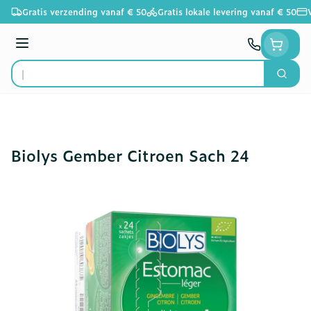
Ga naar de inhoud
Gratis verzending vanaf € 50
Gratis lokale levering vanaf € 50
Menu
Zoek
Product, merk, categorie...
Biolys Gember Citroen Sach 24