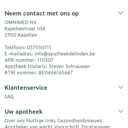
Neem contact met ons op
OMNIMED NV
Kapelsestraat 104
2950
Kapellen
Telefoon:
037550711
E-mailadres:
info@
apotheekdelinden.be
APB nummer:
110307
Apotheek titularis:
Steven Schrauwen
BTW nummer:
BE0466165667
Klantenservice
FAQ
Uw apotheek
Over ons
Nuttige links
Gezondheidsnieuws
Apotheker van wacht
Voorschrift
Zorgtarieven