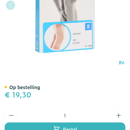
Bota 40 Df Knie N 8 37,0
Op bestelling
€ 19,30
Aantal
Bestel