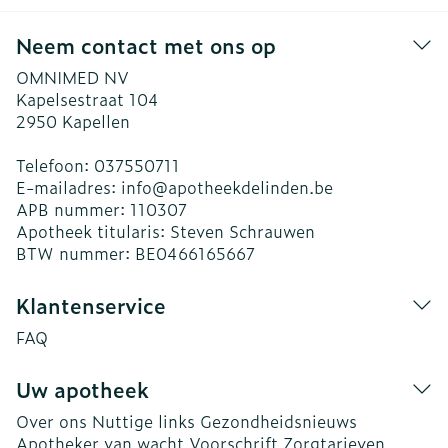
Neem contact met ons op
OMNIMED NV
Kapelsestraat 104
2950
Kapellen
Telefoon:
037550711
E-mailadres:
info@
apotheekdelinden.be
APB nummer:
110307
Apotheek titularis:
Steven Schrauwen
BTW nummer:
BE0466165667
Klantenservice
FAQ
Uw apotheek
Over ons
Nuttige links
Gezondheidsnieuws
Apotheker van wacht
Voorschrift
Zorgtarieven