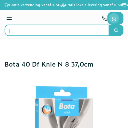
Ga naar de inhoud
Gratis verzending vanaf € 50
Gratis lokale levering vanaf € 50
Menu
Zoek
Product, merk, categorie...
Bota 40 Df Knie N 8 37,0cm