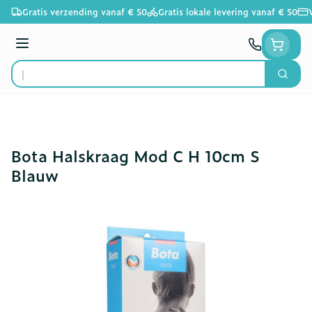
Ga naar de inhoud
Gratis verzending vanaf € 50
Gratis lokale levering vanaf € 50
Menu
Zoek
Product, merk, categorie...
Bota Halskraag Mod C H 10cm S
Blauw