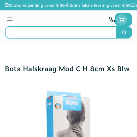
Ga naar de inhoud
Gratis verzending vanaf € 50
Gratis lokale levering vanaf € 50
Menu
Zoek
Product, merk, categorie...
Bota Halskraag Mod C H 8cm Xs Blw