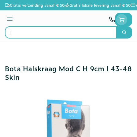
Ga naar de inhoud
Gratis verzending vanaf € 50
Gratis lokale levering vanaf € 50
Menu
Zoek
Product, merk, categorie...
Bota Halskraag Mod C H 9cm l 43-48
Skin