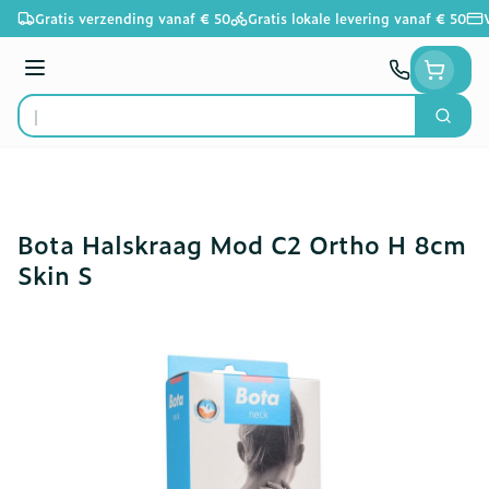
Ga naar de inhoud
Gratis verzending vanaf € 50
Gratis lokale levering vanaf € 50
Menu
Zoek
Product, merk, categorie...
Bota Halskraag Mod C2 Ortho H 8cm
Skin S