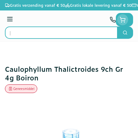
Ga naar de inhoud
Gratis verzending vanaf € 50
Gratis lokale levering vanaf € 50
Menu
Zoek
Product, merk, categorie...
Caulophyllum Thalictroides 9ch Gr
4g Boiron
Geneesmiddel