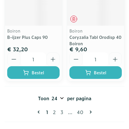
Geneesmiddel
Boiron
Boiron
B-ijzer Plus Caps 90
Coryzalia Tabl Orodisp 40
Boiron
€ 32,20
€ 9,60
Aantal
Aantal
Bestel
Bestel
Toon
per pagina
Pagina's
U lees momenteel pagina
Pagina
Pagina
Pagina
1
2
3
...
40