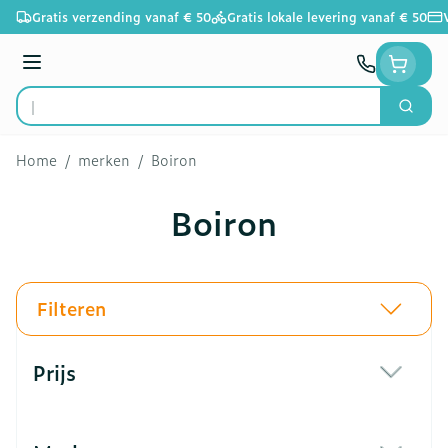
Ga naar de inhoud
Gratis verzending vanaf € 50
Gratis lokale levering vanaf € 50
Menu
Zoek
Product, merk, categorie...
Home
/
merken
/
Boiron
Boiron
Filteren
Doorgaan naar productlijst
Prijs
filter