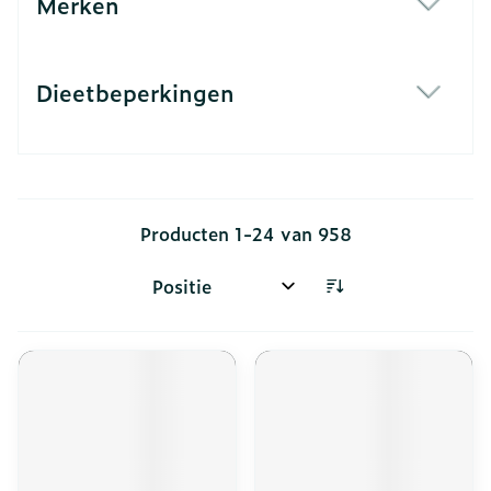
Merken
filter
Dieetbeperkingen
filter
Producten
1
-
24
van
958
Sorteer op: