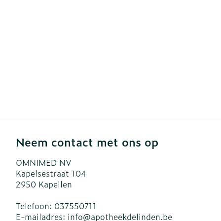
Blaren
Zuurstof
Eelt
Ademhalingsst
Eksteroog - l
Toon meer
Spieren en ge
Specifiek vo
Naalden en sp
Infecties
Lichaamsverz
Spuiten
Deodorant
Oplossing voor
Neem contact met ons op
Gezichtsverzo
Naalden
Luizen
OMNIMED NV
Naalden voor 
Kapelsestraat 104
- pennaalden
2950
Kapellen
Diagnostica
Toon meer
Telefoon:
037550711
E-mailadres:
info@
apotheekdelinden.be