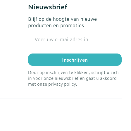
s
Bed
Nieuwsbrief
Doorliggen - decubitis
ing zon
Blijf op de hoogte van nieuwe
Toon meer
gie
Urinewegen
producten en promoties
E-mail adres
eid, spanning
Stoppen met roken
t en intieme
en
Gezichtsreiniging -
Instrumenten
Inschrijven
 -
ontschminken
che
Anti tumor middelen
Door op inschrijven te klikken, schrijft u zich
 en
Reinigingsmelk, - crème,
in voor onze nieuwsbrief en gaat u akkoord
tie
-olie en gel
met onze
privacy policy
.
Anesthesie
ijn
Tonic - lotion
rzorging
Micellair water
ie
Diverse
Specifiek voor de ogen
oet
geneesmiddelen
Toon meer