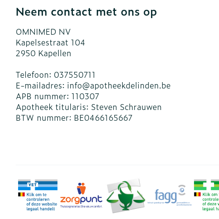
Blaren
Neem contact met ons op
Zuurstof
Eelt
OMNIMED NV
Ademhalingsst
Eksteroog - l
Kapelsestraat 104
2950
Kapellen
Toon meer
Spieren en ge
Telefoon:
037550711
E-mailadres:
info@
apotheekdelinden.be
APB nummer:
110307
Specifiek vo
Naalden en sp
Apotheek titularis:
Steven Schrauwen
Infecties
BTW nummer:
BE0466165667
Lichaamsverz
Spuiten
Deodorant
Oplossing voor
Gezichtsverzo
Naalden
Luizen
Naalden voor 
- pennaalden
Diagnostica
Toon meer